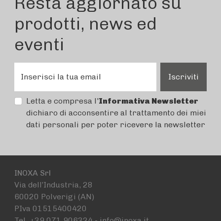
Resta aggiornato su
prodotti, news ed
eventi
Inserisci la tua email
Iscriviti
Letta e compresa l'
Informativa Newsletter
dichiaro di acconsentire al trattamento dei miei
dati personali per poter ricevere la newsletter
INOXA Srl
Via dell’Industria, 28
60020 Polverigi (AN)
PIva 01515400420
Tel. +39 071 906324 - info@inoxa.it