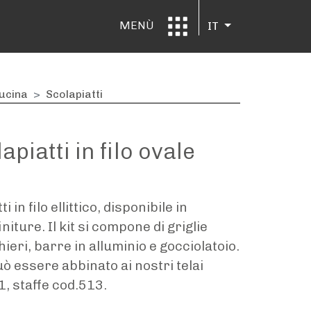
MENÙ
IT
ucina
Scolapiatti
apiatti in filo ovale
i in filo ellittico, disponibile in
iture. Il kit si compone di griglie
chieri, barre in alluminio e gocciolatoio.
uò essere abbinato ai nostri telai
, staffe cod.513.