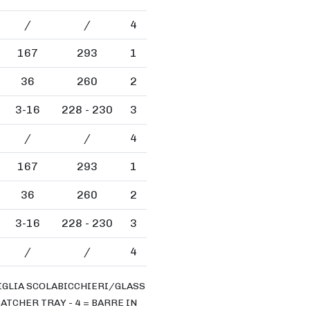
/
/
4
167
293
1
36
260
2
3-16
228 - 230
3
/
/
4
167
293
1
36
260
2
3-16
228 - 230
3
/
/
4
RIGLIA SCOLABICCHIERI/GLASS
TCHER TRAY - 4 = BARRE IN