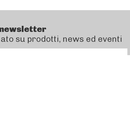
a newsletter
ato su prodotti, news ed eventi
nformativa Newsletter
dichiaro di acconsentire al tratta
ricevere la newsletter
Modello 231
Privacy Policy
fo@inoxa.it
Cookie Policy
Condizioni di vendita