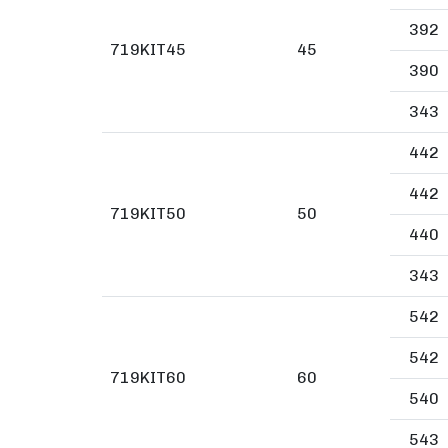
392
719KIT45
45
390
343
442
442
719KIT50
50
440
343
542
542
719KIT60
60
540
543