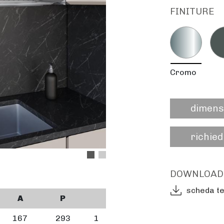
FINITURE
Cromo
dimens
richied
DOWNLOAD
scheda t
A
P
167
293
1