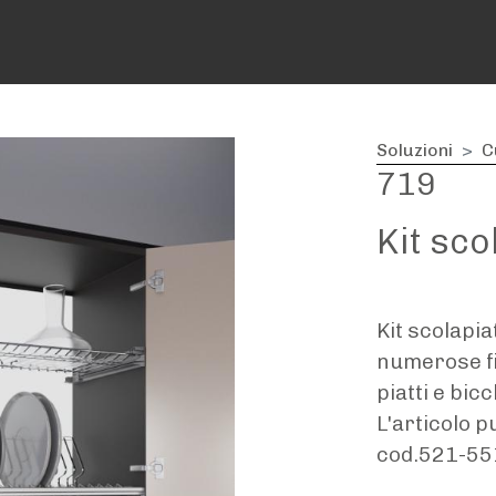
Soluzioni
C
719
Kit scol
Kit scolapiatt
numerose fin
piatti e bic
L'articolo p
cod.521-551