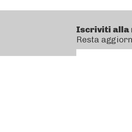
Iscriviti all
Resta aggiorn
Inserisci la tua email
Letta e compresa l'
I
personali per poter 
INOXA Srl
Via dell’Industria, 28 - 60020 Polverigi (AN)
PIva 01515400420 - Tel. +39 071 906324 - in
N° REA AN - 148172